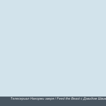
Телесериал Накорми зверя / Feed the Beast с Дэвидом Шв