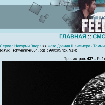
ГЛАВНАЯ
::
СМО
Сериал Накорми Зверя
>>
Фото Дэвида Швиммера - Томми
(david_schwimmer054.jpg) : 999x957px, 91kb
:: Просмотров:
437
:: Рей