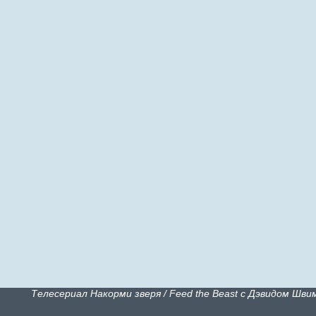
Телесериал Накорми зверя / Feed the Beast с Дэвидом Шв