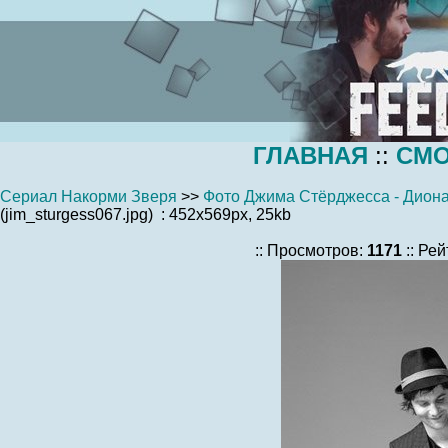
ГЛАВНАЯ
::
СМО
Сериал Накорми Зверя
>>
Фото Джима Стёрджесса - Диона
(jim_sturgess067.jpg) : 452x569px, 25kb
:: Просмотров:
1171
:: Рей