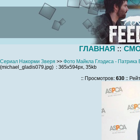
ГЛАВНАЯ
::
СМО
Сериал Накорми Зверя
>>
Фото Майкла Глэдиса - Патрика 
(michael_gladis079.jpg) : 365x594px, 35kb
:: Просмотров:
630
:: Рей