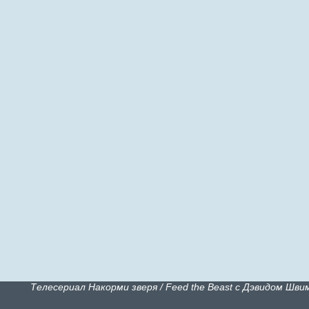
Телесериал Накорми зверя / Feed the Beast с Дэвидом Шв