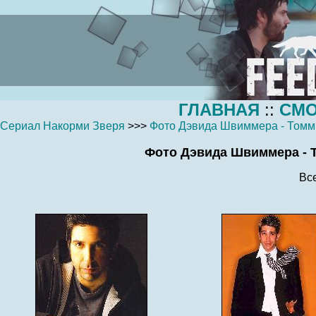
ГЛАВНАЯ
::
СМО
Сериал Накорми Зверя
>>>
Фото Дэвида Швиммера - Томм
Фото Дэвида Швиммера - Т
Вс