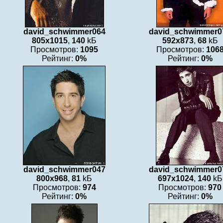
david_schwimmer064
david_schwimmer0
805x1015
,
140
kБ
592x873
,
68
kБ
Просмотров:
1095
Просмотров:
106
Рейтинг:
0%
Рейтинг:
0%
david_schwimmer047
david_schwimmer0
800x968
,
81
kБ
697x1024
,
140
kБ
Просмотров:
974
Просмотров:
970
Рейтинг:
0%
Рейтинг:
0%