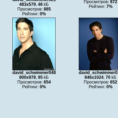
Просмотров:
872
483x579
,
46
kБ
Рейтинг:
7%
Просмотров:
885
Рейтинг:
0%
david_schwimmer048
david_schwimmer0
800x978
,
95
kБ
846x1024
,
70
kБ
Просмотров:
654
Просмотров:
652
Рейтинг:
0%
Рейтинг:
0%