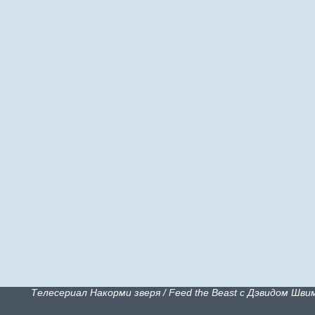
Телесериал Накорми зверя / Feed the Beast с Дэвидом Шв