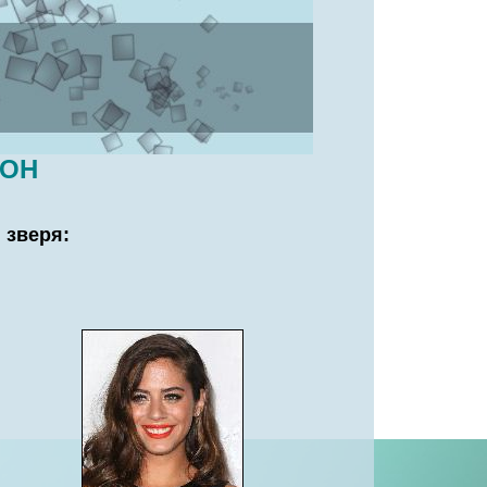
ЗОН
 зверя: