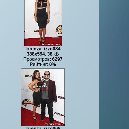
lorenza_izzo084
388x594
,
38
kБ
Просмотров:
6297
Рейтинг:
0%
lorenza_izzo068