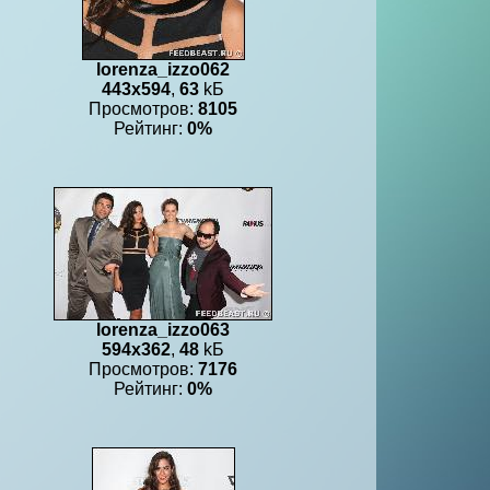
lorenza_izzo062
443x594
,
63
kБ
Просмотров:
8105
Рейтинг:
0%
lorenza_izzo063
594x362
,
48
kБ
Просмотров:
7176
Рейтинг:
0%