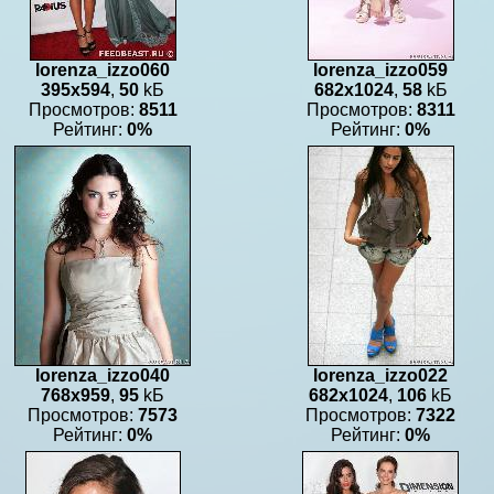
lorenza_izzo060
lorenza_izzo059
395x594
,
50
kБ
682x1024
,
58
kБ
Просмотров:
8511
Просмотров:
8311
Рейтинг:
0%
Рейтинг:
0%
lorenza_izzo040
lorenza_izzo022
768x959
,
95
kБ
682x1024
,
106
kБ
Просмотров:
7573
Просмотров:
7322
Рейтинг:
0%
Рейтинг:
0%