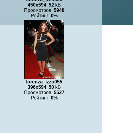
450x594
,
52
kБ
Просмотров:
5948
Рейтинг:
0%
lorenza_izzo055
396x594
,
50
kБ
Просмотров:
5527
Рейтинг:
0%