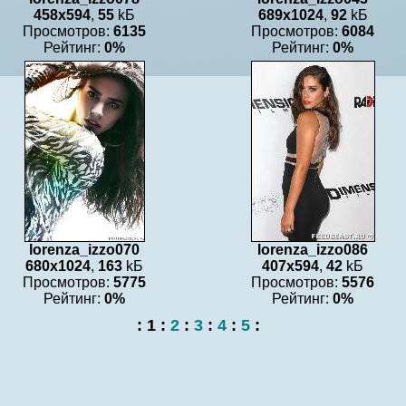
458x594
,
55
kБ
689x1024
,
92
kБ
Просмотров:
6135
Просмотров:
6084
Рейтинг:
0%
Рейтинг:
0%
lorenza_izzo070
lorenza_izzo086
680x1024
,
163
kБ
407x594
,
42
kБ
Просмотров:
5775
Просмотров:
5576
Рейтинг:
0%
Рейтинг:
0%
:
1
:
2
:
3
:
4
:
5
: