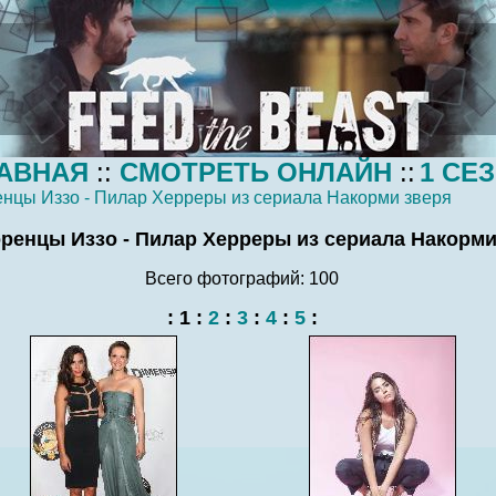
АВНАЯ
::
СМОТРЕТЬ ОНЛАЙН
::
1 СЕ
нцы Иззо - Пилар Херреры из сериала Накорми зверя
ренцы Иззо - Пилар Херреры из сериала Накорми
Всего фотографий: 100
:
1
:
2
:
3
:
4
:
5
: