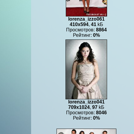
lorenza_izzo061
410x594
,
41
kБ
Просмотров:
8864
Рейтинг:
0%
lorenza_izzo041
709x1024
,
97
kБ
Просмотров:
8046
Рейтинг:
0%