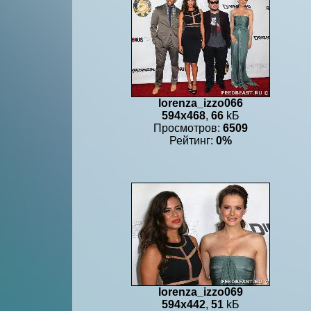
lorenza_izzo066
594x468
,
66
kБ
Просмотров:
6509
Рейтинг:
0%
lorenza_izzo069
594x442
,
51
kБ