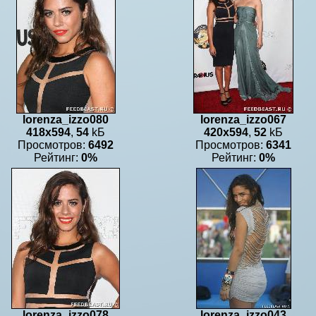
lorenza_izzo080
lorenza_izzo067
418x594
,
54
kБ
420x594
,
52
kБ
Просмотров:
6492
Просмотров:
6341
Рейтинг:
0%
Рейтинг:
0%
lorenza_izzo078
lorenza_izzo043