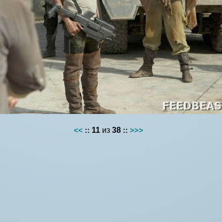
<<
::
11
из
38
::
>>>