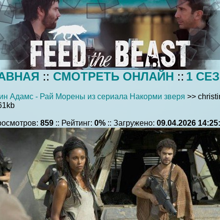
АВНАЯ
::
СМОТРЕТЬ ОНЛАЙН
::
1 СЕ
ин Адамс - Рай Морены из сериала Накорми зверя
>> chris
61kb
Просмотров:
859
:: Рейтинг:
0%
:: Загружено:
09.04.2026 14:25