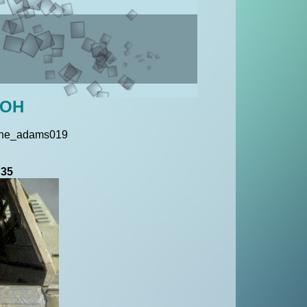
ЗОН
tine_adams019
:35