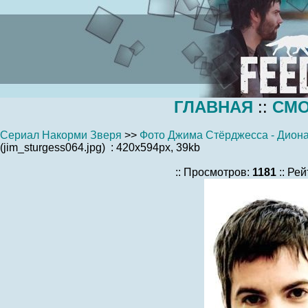
ГЛАВНАЯ
::
СМО
Сериал Накорми Зверя
>>
Фото Джима Стёрджесса - Диона
(jim_sturgess064.jpg) : 420x594px, 39kb
:: Просмотров:
1181
:: Рей