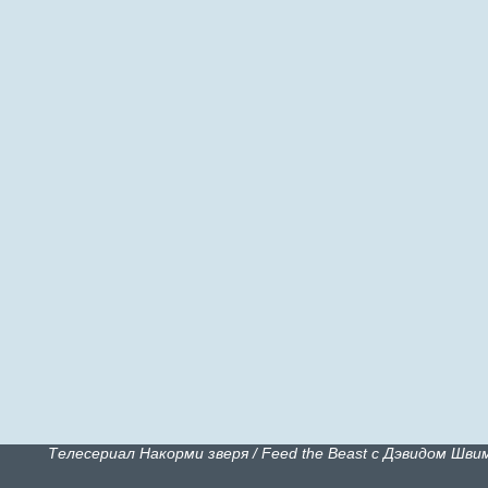
Телесериал Накорми зверя / Feed the Beast с Дэвидом Шв